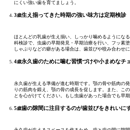
にくい強い歯を育てましょう。
3
生え揃ってきた時期の強い味方は定期検診
歳
ほとんどの乳歯が生え揃い、しっかり噛めるようになる
科検診で、虫歯の早期発見・早期治療を行い、フッ素塗
しゃぶりなどの癖がある場合は、歯並びや咬み合わせに
4
永久歯のために噛む習慣づけや小まめなチ
歳
永久歯が生える準備が進む時期です。顎の骨や筋肉の発
りの筋肉を鍛え、顎の骨の成長を促します。また、この
とを心がけてください。もし虫歯があった場合でも早期
5
歯の隙間に注目するのが歯並びをきれいに
歳
永久歯が生えるスペースを作るため、歯と歯の間に隙間