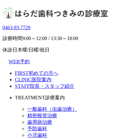
0463-93-7729
診療時間
9:00～12:00 / 13:30～18:00
休診日
木曜/日曜/祝日
WEB予約
FIRST
初めての方へ
CLINIC
医院案内
STAFF
院長・スタッフ紹介
TREATMENT
診療案内
一般歯科（虫歯治療）
精密根管治療
歯周病治療
予防歯科
小児歯科