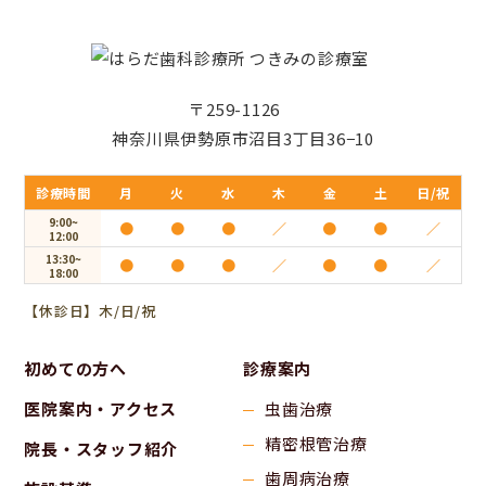
〒259-1126
神奈川県伊勢原市沼目3丁目36−10
診療時間
月
火
水
木
金
土
日/祝
9:00~
●
●
●
／
●
●
／
12:00
13:30~
●
●
●
／
●
●
／
18:00
【休診日】木/日/祝
初めての方へ
診療案内
医院案内・アクセス
虫歯治療
精密根管治療
院長・スタッフ紹介
歯周病治療